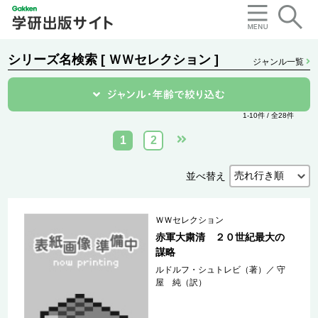
シリーズ名検索 [ ＷＷセレクション ]
ジャンル一覧
1-10件 / 全28件
1
2
並べ替え
ＷＷセレクション
赤軍大粛清 ２０世紀最大の
謀略
ルドルフ・シュトレビ（著）
／
守
屋 純（訳）