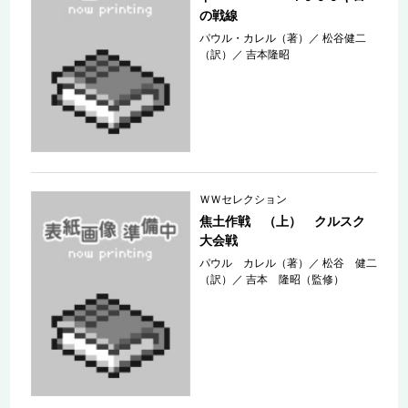
の戦線
パウル・カレル（著）
／
松谷健二
（訳）
／
吉本隆昭
ＷＷセレクション
焦土作戦 （上） クルスク
大会戦
パウル カレル（著）
／
松谷 健二
（訳）
／
吉本 隆昭（監修）