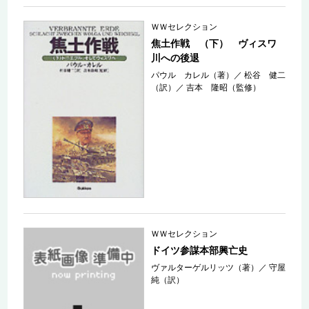
ＷＷセレクション
焦土作戦 （下） ヴィスワ
川への後退
パウル カレル（著）
／
松谷 健二
（訳）
／
吉本 隆昭（監修）
ＷＷセレクション
ドイツ参謀本部興亡史
ヴァルターゲルリッツ（著）
／
守屋
純（訳）