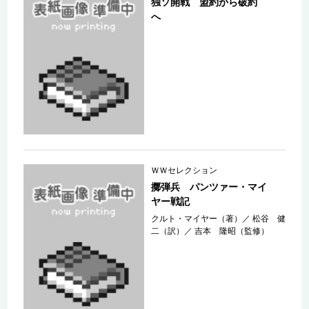
独ソ開戦 盟約から破約
へ
ＷＷセレクション
擲弾兵 パンツァー・マイ
ヤー戦記
クルト・マイヤー（著）
／
松谷 健
二（訳）
／
吉本 隆昭（監修）