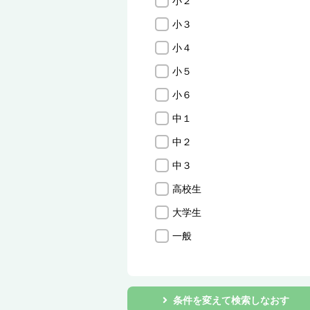
小２
小３
小４
小５
小６
中１
中２
中３
高校生
大学生
一般
条件を変えて検索しなおす