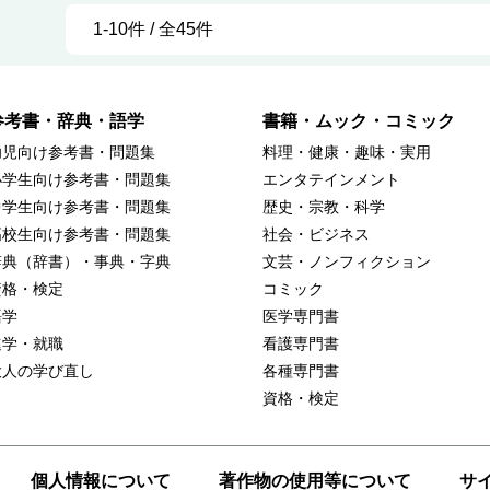
1-10件 / 全45件
参考書・辞典・語学
書籍・ムック・コミック
幼児向け参考書・問題集
料理・健康・趣味・実用
小学生向け参考書・問題集
エンタテインメント
中学生向け参考書・問題集
歴史・宗教・科学
高校生向け参考書・問題集
社会・ビジネス
辞典（辞書）・事典・字典
文芸・ノンフィクション
資格・検定
コミック
語学
医学専門書
進学・就職
看護専門書
大人の学び直し
各種専門書
資格・検定
個人情報について
著作物の使用等について
サ