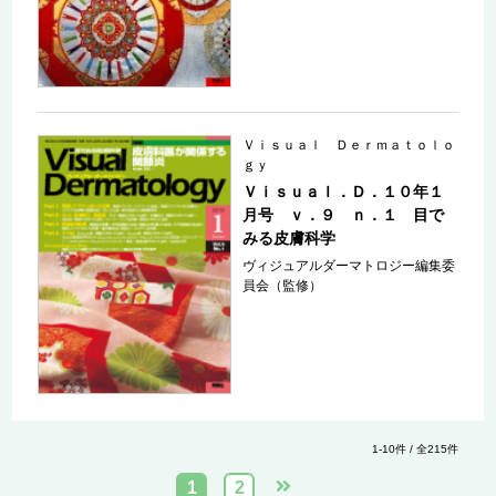
Ｖｉｓｕａｌ Ｄｅｒｍａｔｏｌｏ
ｇｙ
Ｖｉｓｕａｌ．Ｄ．１０年１
月号 ｖ．９ ｎ．１ 目で
みる皮膚科学
ヴィジュアルダーマトロジー編集委
員会（監修）
1-10件 / 全215件
1
2