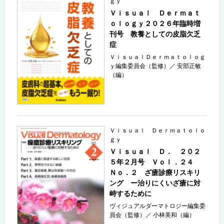
ｇｙ
Ｖｉｓｕａｌ Ｄｅｒｍａｔ
ｏｌｏｇｙ２０２６年臨時増
刊号 教養としての皮脂欠乏
症
ＶｉｓｕａｌＤｅｒｍａｔｏｌｏｇ
ｙ編集委員会（監修）
／
安部正敏
（編）
Ｖｉｓｕａｌ Ｄｅｒｍａｔｏｌｏ
ｇｙ
Ｖｉｓｕａｌ Ｄ． ２０２
５年２月号 Ｖｏｌ．２４
Ｎｏ．２ ざ瘡診療リスキリ
ング ー治りにくいざ瘡に対
峙するために
ヴィジュアルダーマトロジー編集委
員会（監修）
／
小林美和（編）