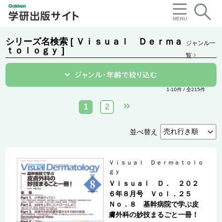
シリーズ名検索 [ Ｖｉｓｕａｌ Ｄｅｒｍａ
ジャンル一
ｔｏｌｏｇｙ ]
覧
1-10件 / 全215件
1
2
並べ替え
Ｖｉｓｕａｌ Ｄｅｒｍａｔｏｌｏ
ｇｙ
Ｖｉｓｕａｌ Ｄ． ２０２
６年８月号 Ｖｏｌ．２５
Ｎｏ．８ 基幹病院で学ぶ皮
膚外科の妙技まるごと一冊！