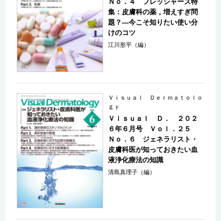
Ｎｏ．４ フレッシャーズ特
集：皮膚科の薬，増えすぎ問
題？―今こそ知りたい使い分
けのコツ
江川形平（編）
Ｖｉｓｕａｌ Ｄｅｒｍａｔｏｌｏ
ｇｙ
Ｖｉｓｕａｌ Ｄ． ２０２
６年６月号 Ｖｏｌ．２５
Ｎｏ．６ ジェネラリスト・
皮膚科医が知っておきたい血
液浄化療法の知識
清島真理子（編）