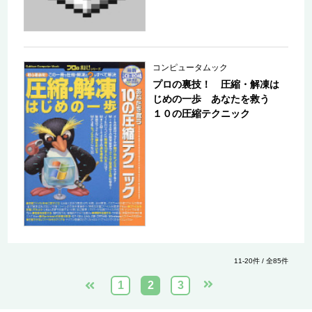
コンピュータムック
プロの裏技！ 圧縮・解凍は
じめの一歩 あなたを救う
１０の圧縮テクニック
11-20件 / 全85件
1
2
3