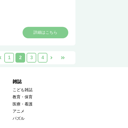
詳細はこちら
1
2
3
4
雑誌
こども雑誌
教育・保育
医療・看護
アニメ
パズル