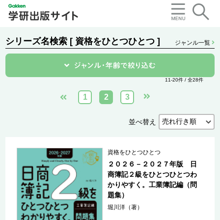
シリーズ名検索 [ 資格をひとつひとつ ]
ジャンル一覧
11-20件 / 全28件
1
2
3
並べ替え
資格をひとつひとつ
２０２６－２０２７年版 日
商簿記２級をひとつひとつわ
かりやすく。工業簿記編（問
題集）
堀川洋（著）