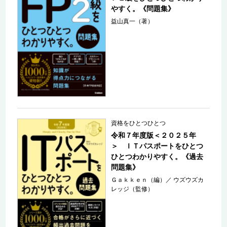
やすく。《問題集》
益山真一（著）
資格をひとつひとつ
令和７年度版＜２０２５年
＞ ＩＴパスポートをひとつ
ひとつわかりやすく。《過去
問題集》
Ｇａｋｋｅｎ（編）
／
ウズウズカ
レッジ（監修）