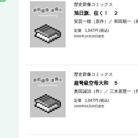
歴史群像コミックス
旭日旗、征く！ ２
安芸一穂（原作）
／
和田順一（
定価 1,047円 (税込)
2000年10月28日発売
歴史群像コミックス
超弩級空母大和 ５
奥田誠治（作）
／
三木原慧一（
定価 1,047円 (税込)
2000年04月28日発売