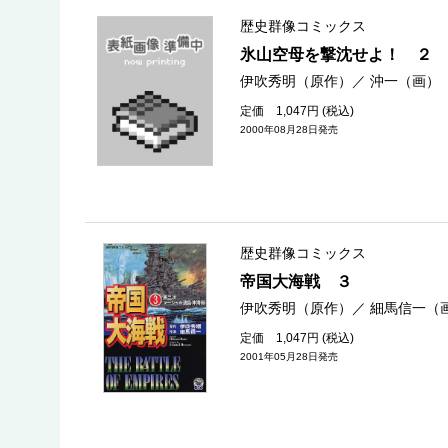
歴史群像コミックス
氷山空母を撃沈せよ！ ２
伊吹秀明（原作）
／
沖一（画）
定価 1,047円 (税込)
2000年08月28日発売
歴史群像コミックス
帝国大海戦 ３
伊吹秀明（原作）
／
細馬信一（
定価 1,047円 (税込)
2001年05月28日発売