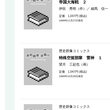
帝国大海戦 ２
伊吹 秀明（作）
／
細馬 信一
定価 1,047円 (税込)
1999年11月27日発売
歴史群像コミックス
特殊空挺部隊 雷神 １
望月 三起也（画）
定価 1,047円 (税込)
1999年10月28日発売
歴史群像コミックス