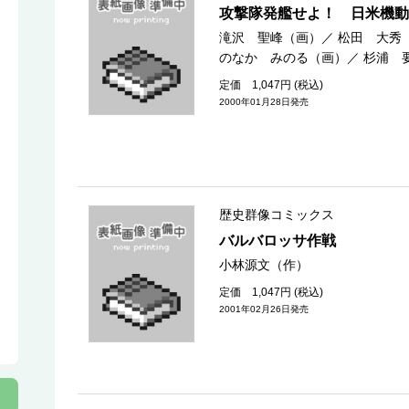
攻撃隊発艦せよ！ 日米機動
滝沢 聖峰（画）
／
松田 大秀
のなか みのる（画）
／
杉浦 
定価 1,047円 (税込)
2000年01月28日発売
歴史群像コミックス
バルバロッサ作戦
小林源文（作）
定価 1,047円 (税込)
2001年02月26日発売