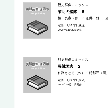
歴史群像コミックス
黎明の艦隊 ６
檀 良彦（作）
／
細井 雄二（
定価 1,047円 (税込)
2000年02月28日発売
歴史群像コミックス
異戦国志 ２
仲路さとる（作）
／
狩那匠（画
定価 1,047円 (税込)
2000年06月15日発売