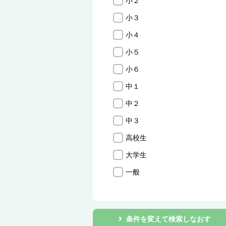
小２
小３
小４
小５
小６
中１
中２
中３
高校生
大学生
一般
条件を変えて検索しなおす