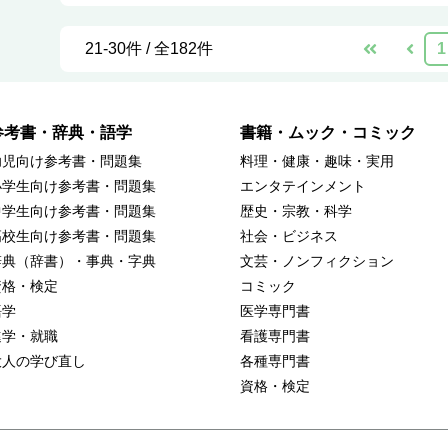
21-30件 / 全182件
1
参考書・辞典・語学
書籍・ムック・コミック
幼児向け参考書・問題集
料理・健康・趣味・実用
小学生向け参考書・問題集
エンタテインメント
中学生向け参考書・問題集
歴史・宗教・科学
高校生向け参考書・問題集
社会・ビジネス
辞典（辞書）・事典・字典
文芸・ノンフィクション
資格・検定
コミック
語学
医学専門書
進学・就職
看護専門書
大人の学び直し
各種専門書
資格・検定