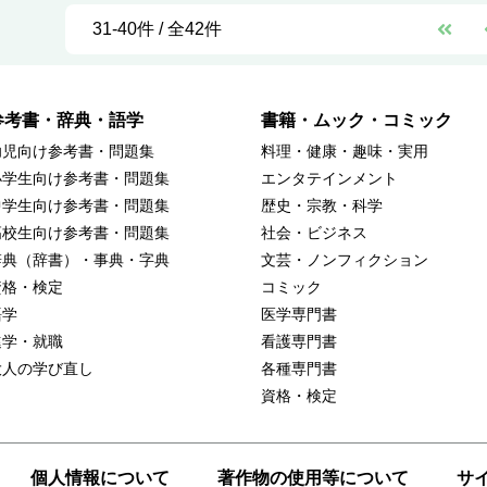
31-40件 / 全42件
参考書・辞典・語学
書籍・ムック・コミック
幼児向け参考書・問題集
料理・健康・趣味・実用
小学生向け参考書・問題集
エンタテインメント
中学生向け参考書・問題集
歴史・宗教・科学
高校生向け参考書・問題集
社会・ビジネス
辞典（辞書）・事典・字典
文芸・ノンフィクション
資格・検定
コミック
語学
医学専門書
進学・就職
看護専門書
大人の学び直し
各種専門書
資格・検定
個人情報について
著作物の使用等について
サ