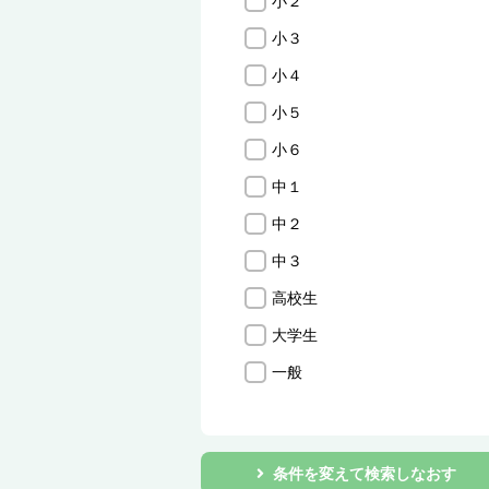
小２
小３
小４
小５
小６
中１
中２
中３
高校生
大学生
一般
条件を変えて検索しなおす