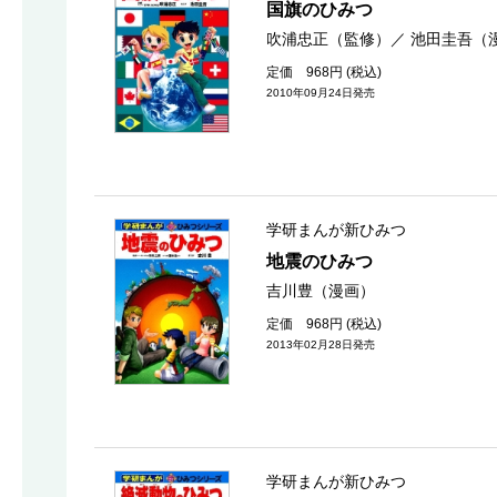
国旗のひみつ
吹浦忠正（監修）
／
池田圭吾（
定価 968円 (税込)
2010年09月24日発売
学研まんが新ひみつ
地震のひみつ
吉川豊（漫画）
定価 968円 (税込)
2013年02月28日発売
学研まんが新ひみつ