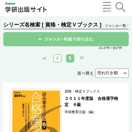
シリーズ名検索 [ 資格・検定Ｖブックス ]
ジャンル一覧
41-47件 / 全47件
4
5
並べ替え
資格・検定Ｖブックス
２０１１年度版 合格漢字検
定 ６級
学研教育出版（編）