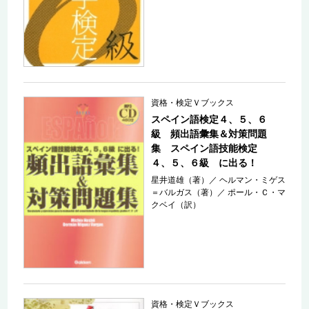
資格・検定Ｖブックス
スペイン語検定４、５、６
級 頻出語彙集＆対策問題
集 スペイン語技能検定
４、５、６級 に出る！
星井道雄（著）
／
ヘルマン・ミゲス
＝バルガス（著）
／
ポール・Ｃ・マ
クベイ（訳）
資格・検定Ｖブックス