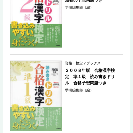
学研編集部（編）
資格・検定Ｖブックス
２００８年版 合格漢字検
定 準１級 読み書きドリ
ル 合格予想問題つき
学研編集部（編）