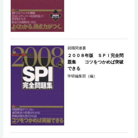
就職関連書
２００８年版 ＳＰＩ完全問
題集 コツをつかめば突破
できる
学研編集部（編）