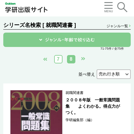
シリーズ名検索 [ 就職関連書 ]
ジャンル一覧
71-75件 / 全75件
7
8
並べ替え
就職関連書
２００８年版 一般常識問題
集 よくわかる。得点力が
つく。
学研編集部（編）