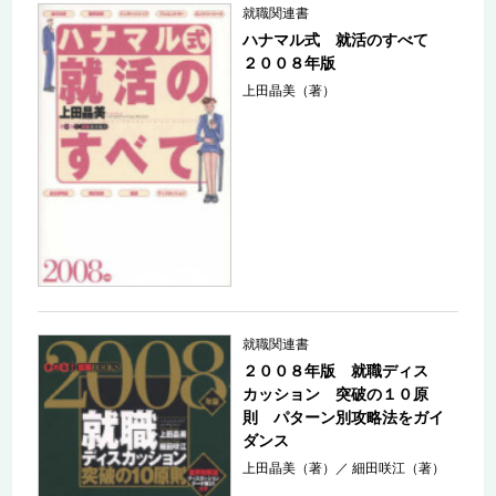
就職関連書
ハナマル式 就活のすべて
２００８年版
上田晶美（著）
就職関連書
２００８年版 就職ディス
カッション 突破の１０原
則 パターン別攻略法をガイ
ダンス
上田晶美（著）
／
細田咲江（著）