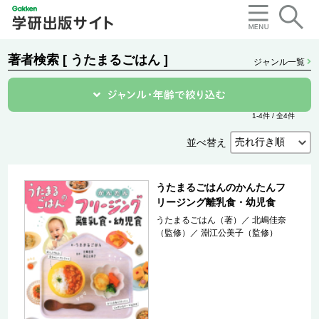
著者検索 [ うたまるごはん ]
ジャンル一覧
1-4件 / 全4件
並べ替え
うたまるごはんのかんたんフ
リージング離乳食・幼児食
うたまるごはん（著）
／
北嶋佳奈
（監修）
／
淵江公美子（監修）