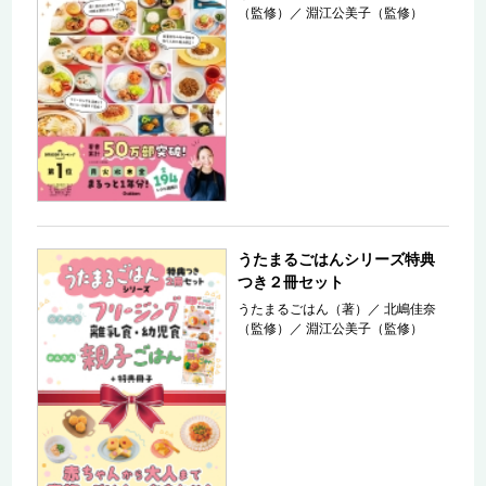
（監修）
／
淵江公美子（監修）
うたまるごはんシリーズ特典
つき２冊セット
うたまるごはん（著）
／
北嶋佳奈
（監修）
／
淵江公美子（監修）