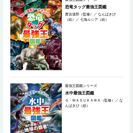
恐竜タッグ最強王図鑑
實吉達郎（監修）
／
なんばきび
（絵）
／
七海ルシア（絵）
最強王図鑑シリーズ
水中最強王図鑑
Ｇ・ＭＡＳＵＫＡＷＡ（監修）
／
な
んばきび（絵）