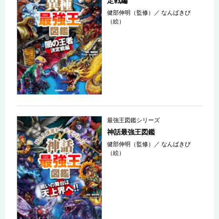
定戦編
健部伸明（監修）
／
なんばきび
（絵）
最強王図鑑シリーズ
神話最強王図鑑
健部伸明（監修）
／
なんばきび
（絵）