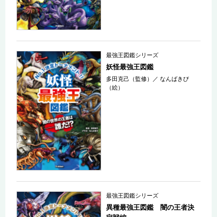
最強王図鑑シリーズ
妖怪最強王図鑑
多田克己（監修）
／
なんばきび
（絵）
最強王図鑑シリーズ
異種最強王図鑑 闇の王者決