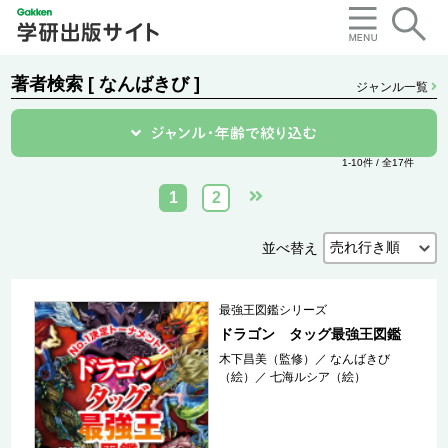
著者検索 [ なんばきび ]
ジャンル一覧
1-10件 / 全17件
1
2
並べ替え
最強王図鑑シリーズ
ドラゴン タッグ最強王図鑑
木下昌美（監修）
／
なんばきび
（絵）
／
七海ルシア（絵）