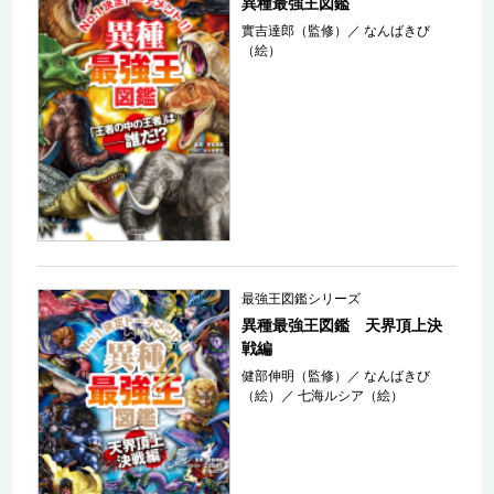
異種最強王図鑑
實吉達郎（監修）
／
なんばきび
（絵）
最強王図鑑シリーズ
異種最強王図鑑 天界頂上決
戦編
健部伸明（監修）
／
なんばきび
（絵）
／
七海ルシア（絵）