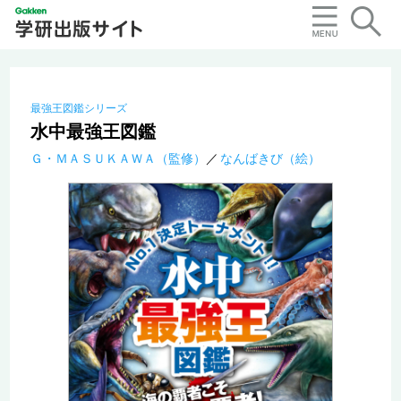
最強王図鑑シリーズ
水中最強王図鑑
Ｇ・ＭＡＳＵＫＡＷＡ（監修）
なんばきび（絵）