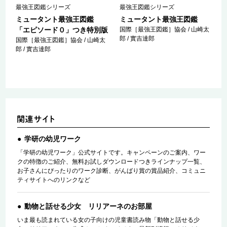
最強王図鑑シリーズ
最強王図鑑シリーズ
ミュータント最強王図鑑
ミュータント最強王図鑑
「エピソード０」つき特別版
国際［最強王図鑑］協会 / 山崎太
郎 / 實吉達郎
国際［最強王図鑑］協会 / 山崎太
郎 / 實吉達郎
学研の幼児ワーク
「学研の幼児ワーク」公式サイトです。キャンペーンのご案内、ワー
クの特徴のご紹介、無料お試しダウンロードつきラインナップ一覧、
お子さんにぴったりのワーク診断、がんばり賞の賞品紹介、コミュニ
ティサイトへのリンクなど
動物と話せる少女 リリアーネのお部屋
いま最も読まれている女の子向けの児童書読み物「動物と話せる少