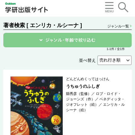
著者検索 [ エンリカ・ルシーナ ]
ジャンル一覧
1-1件 / 全1件
並べ替え
どんどんめくってはっけん
うちゅうのふしぎ
縣秀彦（監修）
／
ロブ・ロイド・
ジョーンズ（作）
／
ベネディッタ・
ジオフレット（絵）
／
エンリカ・ル
シーナ（絵）