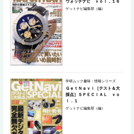
ウォッチナビ ｖｏｌ．１６
ゲットナビ編集部（編）
学研ムック趣味・情報シリーズ
ＧｅｔＮａｖｉ［テスト＆大
採点］ＳＰＥＣＩＡＬ ｖｏ
ｌ．１
ゲットナビ編集部（編）