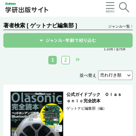
著者検索 [ ゲットナビ編集部 ]
ジャンル一覧
1-10件 / 全75件
1
2
並べ替え
公式ガイドブック Ｏｌａｓ
ｏｎｉｃ完全読本
ゲットナビ編集部（編）