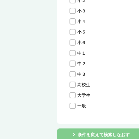
小２
小３
小４
小５
小６
中１
中２
中３
高校生
大学生
一般
条件を変えて検索しなおす