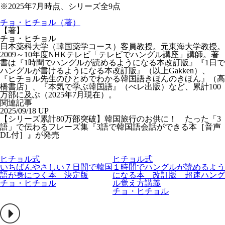
※2025年7月時点、シリーズ全9点
チョ・ヒチョル（著）
【著】
チョ・ヒチョル
日本薬科大学（韓国薬学コース）客員教授。元東海大学教授。
2009～10年度NHKテレビ「テレビでハングル講座」講師。著
書は『1時間でハングルが読めるようになる本改訂版』『1日で
ハングルが書けるようになる本改訂版』（以上Gakken）、
『ヒチョル先生のひとめでわかる韓国語きほんのきほん』（高
橋書店）、『本気で学ぶ韓国語』（べレ出版）など、累計100
万部に及ぶ（2025年7月現在）。
関連記事
2025/09/18 UP
【シリーズ累計80万部突破】韓国旅行のお供に！ たった「3
語」で伝わるフレーズ集『3語で韓国語会話ができる本［音声
DL付］』が発売
ヒチョル式
ヒチョル式
いちばんやさしい７日間で韓国
１時間でハングルが読めるよう
語が身につく本 決定版
になる本 改訂版 超速ハング
チョ・ヒチョル
ル覚え方講義
チョ・ヒチョル