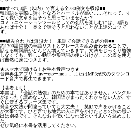
■■すべて3語（以内）で言える全780例文を収録■■
韓国語を実際に話すとなるとハードルが高い……それって、す
ごく長い文章を話そうと思っていませんか？
コミュニケーションツールとしての会話を楽しむには、3語も
あれば十分！ 長文で話そうと思わないことが上達のコツで
す。
■■組み合わせは無限大！ 単語で会話できる虎の巻■■
約1300語掲載の単語リストとフレーズを組み合わせることで、
話せる韓国語がどんどん増えていきます。文法をじっくり勉強
しなくても、難しい動詞や形容詞の使い分けが、この表を使え
ば自然に身につきます。
★スマホで聞ける！お手本音声つき★
音声再生アプリ「myーotoーmo」、またはMP3形式のダウンロ
ード音声で再生できます。
【著者より】
本書は、「会話の勉強」のための本ではありません。ハングル
がまったく読めない人、韓国語がまったくわからない人が、す
ぐに使えるフレーズ集です。
発音や文法が間違っていても大丈夫！ 笑顔で声をかけること
が大事です。ひと言でも地元の人に声をかけたときの旅の思い
出は別格です。そんなお手伝いになればという思いを込めまし
た。
ぜひ気軽に本書を活用してください。