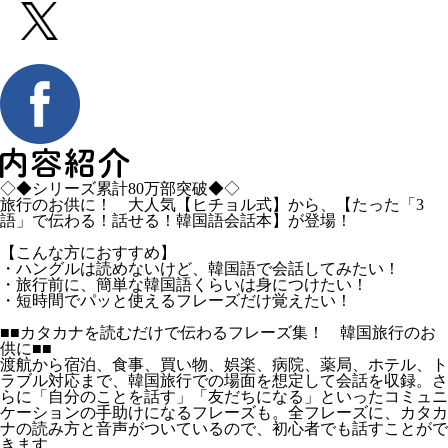
◇◆シリーズ累計80万部突破◆◇
旅行のお供に！ 大人気【ヒチョル式】から、【たった「3
語」で伝わる！話せる！韓国語会話本】が登場！
【こんな方におすすめ】
・ハングルは読めないけど、韓国語で会話してみたい！
・旅行前に、簡単な韓国語くらいは身につけたい！
・短時間でパッと使えるフレーズだけ覚えたい！
■■カタカナを読むだけで伝わるフレーズ集！ 韓国旅行のお
供に■■
渡航から宿泊、食事、買い物、娯楽、病院、薬局、ホテル、ト
ラブル対応まで、韓国旅行での場面を想定して会話を収録。さ
らに「自分のことを話す」「友だちになる」といったコミュニ
ケーションの手助けになるフレーズも。全フレーズに、カタカ
ナの読み方と音声がついているので、初心者でも話すことがで
きます。