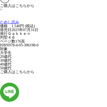
ご購入はこちらから
>
ためし読み
価格 1,540円 (税込)
発売日
2025年07月31日
発行
Ｇａｋｋｅｎ
判型
４６
ページ数
176頁
ISBN
978-4-05-306198-0
対象
大学生
20歳代
30歳代
40歳代
50歳代
ご購入はこちらから