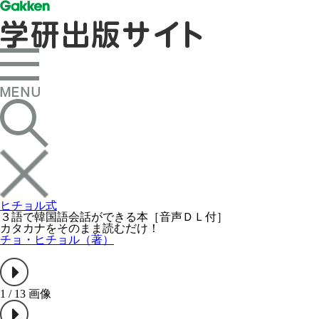
ヒチョル式
３語で韓国語会話ができる本［音声ＤＬ付］
カタカナをそのまま読むだけ！
チョ・ヒチョル（著）
1
/
13
画像