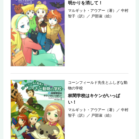
明かりを消して！
マルギット・アウアー（著）
／
中村
智子（訳）
／
戸部淑（絵）
コーンフィールド先生とふしぎな動
物の学校
林間学校はキケンがいっぱ
い！
マルギット・アウアー（著）
／
中村
智子（訳）
／
戸部淑（絵）