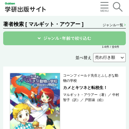
著者検索 [ マルギット・アウアー ]
ジャンル一覧
1-6件 / 全6件
並べ替え
コーンフィールド先生とふしぎな動
物の学校
カメとキツネと転校生！
マルギット・アウアー（著）
／
中村
智子（訳）
／
戸部淑（絵）