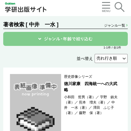
著者検索 [ 中井 一水 ]
ジャンル一覧
1-1件 / 全1件
並べ替え
歴史群像シリーズ
徳川家康 四海統一への大武
略
小和田 哲男（著）
／
宇野 鎮夫
（著）
／
煎本 増夫（著）
／
中
井 一水（著）
／
澤田 ふじ子
（著）
／
藤野 保（著）