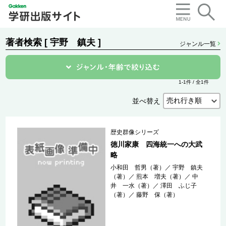
著者検索 [ 宇野 鎮夫 ]
ジャンル一覧
1-1件 / 全1件
並べ替え
歴史群像シリーズ
徳川家康 四海統一への大武
略
小和田 哲男（著）
／
宇野 鎮夫
（著）
／
煎本 増夫（著）
／
中
井 一水（著）
／
澤田 ふじ子
（著）
／
藤野 保（著）