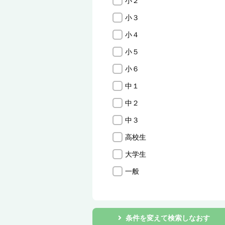
小２
小３
小４
小５
小６
中１
中２
中３
高校生
大学生
一般
条件を変えて検索しなおす