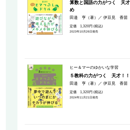
算数と国語の力がつく 天才
め
田邉 亨（著）
／
伊豆見 香苗
定価 1,320円 (税込)
2023年10月26日発売
ヒー＆マーのゆかいな学習
５教科の力がつく 天才！！
田邉 亨（著）
／
伊豆見 香苗
定価 1,320円 (税込)
2024年11月21日発売