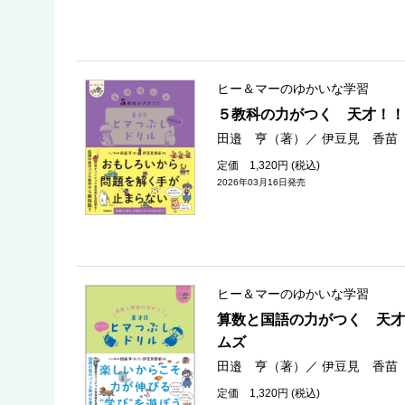
ヒー＆マーのゆかいな学習
５教科の力がつく 天才！！
田邉 亨（著）
／
伊豆見 香苗
定価 1,320円 (税込)
2026年03月16日発売
ヒー＆マーのゆかいな学習
算数と国語の力がつく 天才
ムズ
田邉 亨（著）
／
伊豆見 香苗
定価 1,320円 (税込)