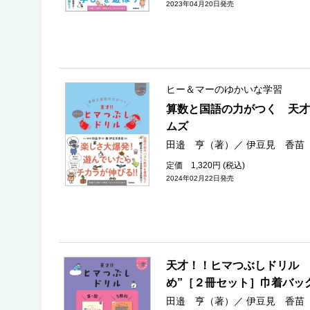
2023年04月20日発売
ヒー＆マーのゆかいな学習
算数と国語の力がつく 天才
ムズ
田邉 亨（著）
／
伊豆見 香苗
定価 1,320円 (税込)
2024年02月22日発売
天才！！ヒマつぶしドリル 
め”［２冊セット］巾着バッ
田邉 亨（著）
／
伊豆見 香苗