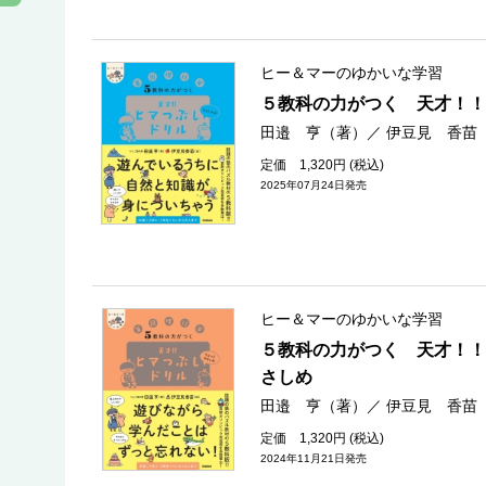
ヒー＆マーのゆかいな学習
５教科の力がつく 天才！！
田邉 亨（著）
／
伊豆見 香苗
定価 1,320円 (税込)
2025年07月24日発売
ヒー＆マーのゆかいな学習
５教科の力がつく 天才！！
さしめ
田邉 亨（著）
／
伊豆見 香苗
定価 1,320円 (税込)
2024年11月21日発売