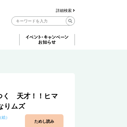
詳細検索
つく 天才！！ヒマ
なりムズ
（絵）
ためし読み