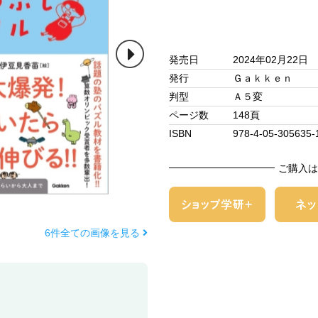
発売日
2024年02月22日
発行
Ｇａｋｋｅｎ
判型
Ａ５変
ページ数
148頁
ISBN
978-4-05-305635-
ご購入は
6件全ての画像を見る