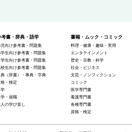
参考書・辞典・語学
書籍・ムック・コミック
幼児向け参考書・問題集
料理・健康・趣味・実用
小学生向け参考書・問題集
エンタテインメント
中学生向け参考書・問題集
歴史・宗教・科学
高校生向け参考書・問題集
社会・ビジネス
辞典（辞書）・事典・字典
文芸・ノンフィクション
資格・検定
コミック
語学
医学専門書
進学・就職
看護専門書
大人の学び直し
各種専門書
資格・検定