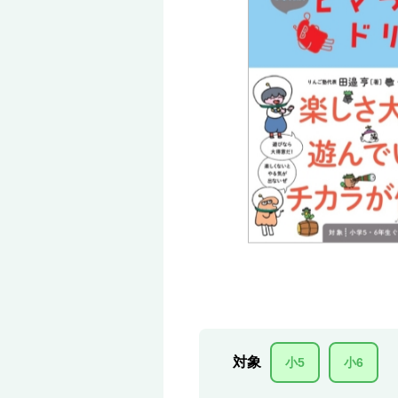
対象
小5
小6