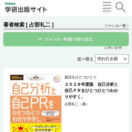
著者検索 [ 占部礼二 ]
ジャンル一覧
1-7件 / 全7件
並べ替え
就活をひとつひとつ
２０２８年度版 自己分析と
自己ＰＲをひとつひとつわか
りやすく。
占部礼二（著）