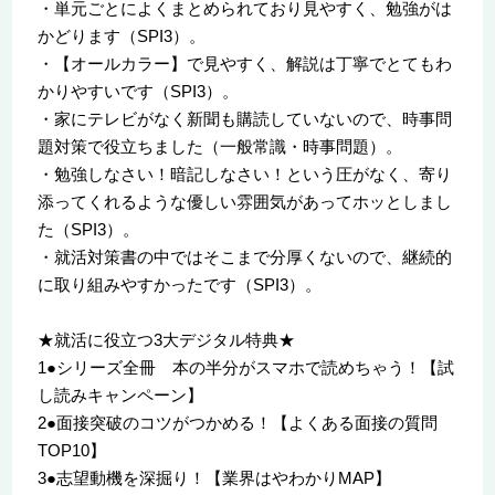
・単元ごとによくまとめられており見やすく、勉強がは
かどります（SPI3）。
・【オールカラー】で見やすく、解説は丁寧でとてもわ
かりやすいです（SPI3）。
・家にテレビがなく新聞も購読していないので、時事問
題対策で役立ちました（一般常識・時事問題）。
・勉強しなさい！暗記しなさい！という圧がなく、寄り
添ってくれるような優しい雰囲気があってホッとしまし
た（SPI3）。
・就活対策書の中ではそこまで分厚くないので、継続的
に取り組みやすかったです（SPI3）。
★就活に役立つ3大デジタル特典★
1●シリーズ全冊 本の半分がスマホで読めちゃう！【試
し読みキャンペーン】
2●面接突破のコツがつかめる！【よくある面接の質問
TOP10】
3●志望動機を深掘り！【業界はやわかりMAP】