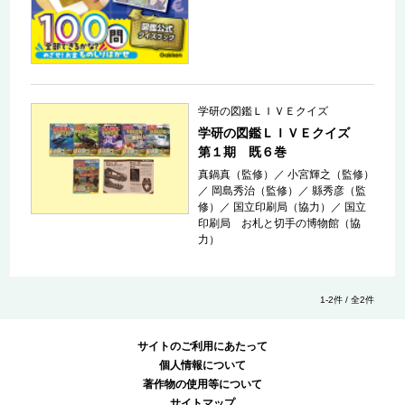
学研の図鑑ＬＩＶＥクイズ
学研の図鑑ＬＩＶＥクイズ
第１期 既６巻
真鍋真（監修）
／
小宮輝之（監修）
／
岡島秀治（監修）
／
縣秀彦（監
修）
／
国立印刷局（協力）
／
国立
印刷局 お札と切手の博物館（協
力）
1-2件 / 全2件
サイトのご利用にあたって
個人情報について
著作物の使用等について
サイトマップ