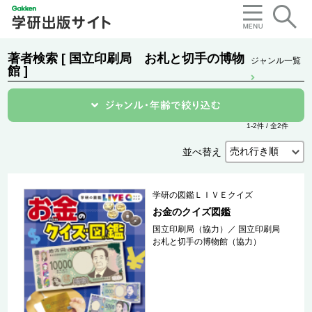
著者検索 [ 国立印刷局 お札と切手の博物
ジャンル一覧
館 ]
1-2件 / 全2件
並べ替え
学研の図鑑ＬＩＶＥクイズ
お金のクイズ図鑑
国立印刷局（協力）
／
国立印刷局
お札と切手の博物館（協力）