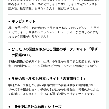
医者さん！！」シリーズの公式サイトです♪ サイト限定のイラスト、
読み物、最新情報、もりだくさん！ 遊びにきてね☆
キラピチネット
JS（女子小学生）のためのキャラクター＆おしゃれマガジン、キラピ
チ公式サイト。最新のファッション、ビューティーなどおしゃれにな
れちゃう情報がもりだくさん！
ぴったりの図鑑をさがせる図鑑のポータルサイト 「学研
の図鑑WEB」
学研の図鑑の公式サイト。幼児、小学生から専門的な図鑑まで、年齢
別・目的別のいろいろな図鑑の紹介やキャンペーン情報などを紹介。
学研の調べ学習お役立ちサイト「図書館行こ！」
学研グループ発行の、調べ学習に役立つ書籍や学校図書館向けのシ
リーズ本を紹介します。子供の学びにかかわる先生・司書のみなさん
を応援し、より楽しく・実りある調べ学習を支援するサイトです。
「5分後に意外な結末」シリーズ