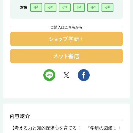
対象
小1
小2
小3
小4
小5
小6
ご購入はこちらから
【考える力と知的探求心を育てる！ 『学研の図鑑ＬＩ