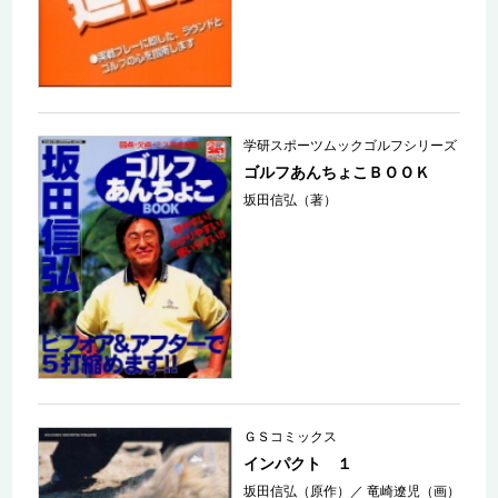
学研スポーツムックゴルフシリーズ
ゴルフあんちょこＢＯＯＫ
坂田信弘（著）
ＧＳコミックス
インパクト １
坂田信弘（原作）
／
竜崎遼児（画）