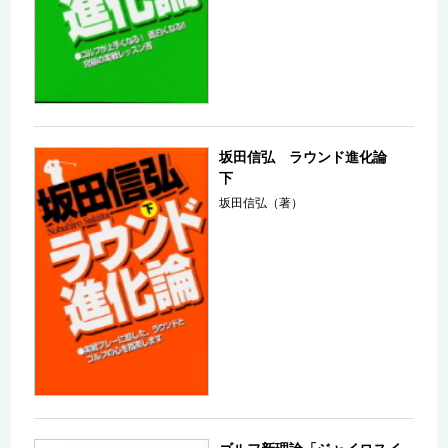
坂田信弘 ラウンド進化論
下
坂田信弘（著）