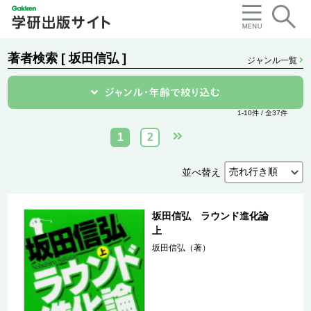
著者検索 [ 坂田信弘 ]
ジャンル一覧
1-10件 / 全37件
1
2
並べ替え
坂田信弘 ラウンド進化論
上
坂田信弘（著）