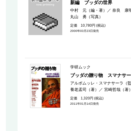
新編 ブッダの世界
中村 元（編・著）
／
奈良 康
丸山 勇（写真）
定価 10,780円 (税込)
2000年03月23日発売
学研ムック
ブッダの贈り物 スマナサー
アルボムッレ・スマナサーラ（
養老孟司（著）
／
宮崎哲哉（著
定価 1,320円 (税込)
2011年01月14日発売