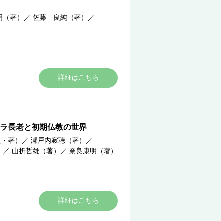
明（著）
／
佐藤 良純（著）
／
詳細はこちら
ラ長老と初期仏教の世界
監・著）
／
瀬戸内寂聴（著）
／
）
／
山折哲雄（著）
／
奈良康明（著）
詳細はこちら