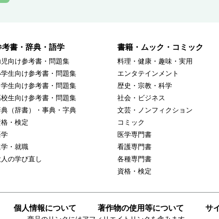
参考書・辞典・語学
書籍・ムック・コミック
幼児向け参考書・問題集
料理・健康・趣味・実用
小学生向け参考書・問題集
エンタテインメント
中学生向け参考書・問題集
歴史・宗教・科学
高校生向け参考書・問題集
社会・ビジネス
辞典（辞書）・事典・字典
文芸・ノンフィクション
資格・検定
コミック
語学
医学専門書
進学・就職
看護専門書
大人の学び直し
各種専門書
資格・検定
個人情報について
著作物の使用等について
サ