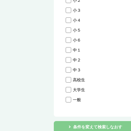
小２
小３
小４
小５
小６
中１
中２
中３
高校生
大学生
一般
条件を変えて検索しなおす