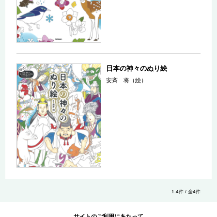
日本の神々のぬり絵
安斉 将（絵）
1-4件 / 全4件
サイトのご利用にあたって