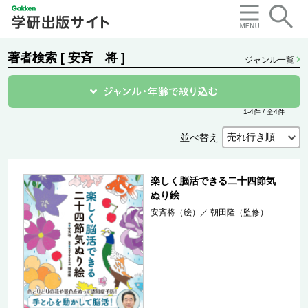
著者検索 [ 安斉 将 ]
ジャンル一覧
1-4件 / 全4件
並べ替え
楽しく脳活できる二十四節気
ぬり絵
安斉将（絵）
／
朝田隆（監修）