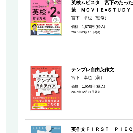
英検ムビスタ 宮下のたった
策 ＭＯＶＩＥ×ＳＴＵＤＹ
宮下 卓也（監修）
価格 1,870円 (税込)
2025年03月13日発売
テンプレ自由英作文
宮下 卓也（著）
価格 1,650円 (税込)
2025年12月01日発売
英作文ＦＩＲＳＴ ＰＩＥＣ