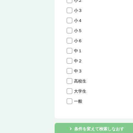
小２
小３
小４
小５
小６
中１
中２
中３
高校生
大学生
一般
条件を変えて検索しなおす