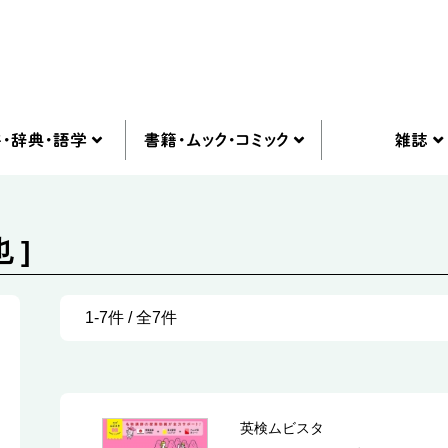
 ]
1-7件 / 全7件
英検ムビスタ