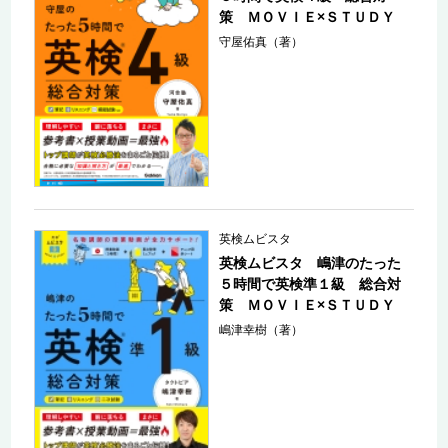
策 ＭＯＶＩＥ×ＳＴＵＤＹ
守屋佑真（著）
英検ムビスタ
英検ムビスタ 嶋津のたった
５時間で英検準１級 総合対
策 ＭＯＶＩＥ×ＳＴＵＤＹ
嶋津幸樹（著）