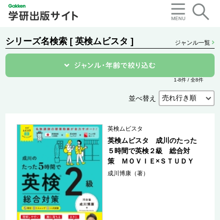
シリーズ名検索 [ 英検ムビスタ ]
ジャンル一覧
1-8件 / 全8件
並べ替え
英検ムビスタ
英検ムビスタ 成川のたった
５時間で英検２級 総合対
策 ＭＯＶＩＥ×ＳＴＵＤＹ
成川博康（著）