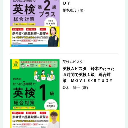
ＤＹ
杉本綾乃（著）
英検ムビスタ
英検ムビスタ 鈴木のたった
５時間で英検１級 総合対
策 ＭＯＶＩＥ×ＳＴＵＤＹ
鈴木 健士（著）