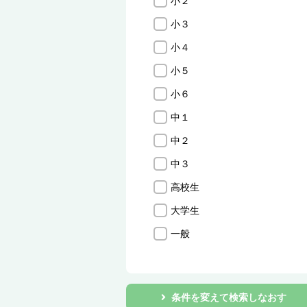
小２
小３
小４
小５
小６
中１
中２
中３
高校生
大学生
一般
条件を変えて検索しなおす