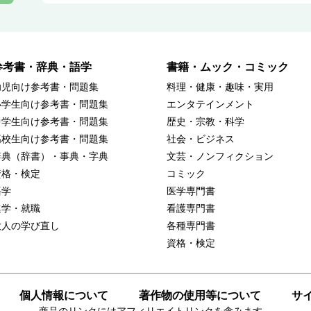
参考書・辞典・語学
書籍・ムック・コミック
幼児向け参考書・問題集
料理・健康・趣味・実用
小学生向け参考書・問題集
エンタテインメント
中学生向け参考書・問題集
歴史・宗教・科学
高校生向け参考書・問題集
社会・ビジネス
辞典（辞書）・事典・字典
文芸・ノンフィクション
資格・検定
コミック
語学
医学専門書
進学・就職
看護専門書
大人の学び直し
各種専門書
資格・検定
個人情報について
著作物の使用等について
サ