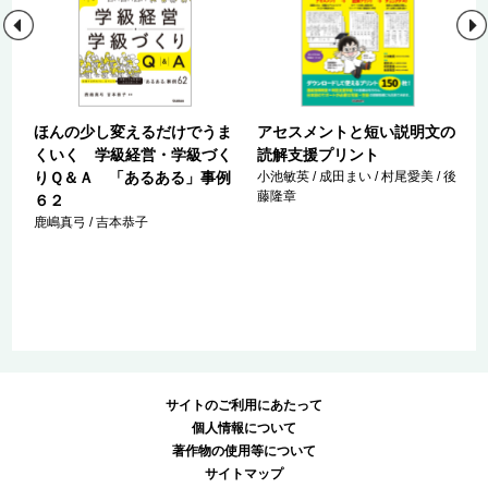
ほんの少し変えるだけでうま
アセスメントと短い説明文の
くいく 学級経営・学級づく
読解支援プリント
た
りＱ＆Ａ 「あるある」事例
小池敏英 / 成田まい / 村尾愛美 / 後
育
藤隆章
６２
し
鹿嶋真弓 / 吉本恭子
/
サイトのご利用にあたって
個人情報について
著作物の使用等について
サイトマップ