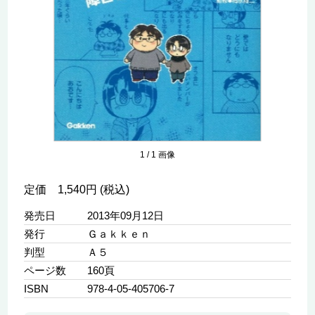
1
/
1
画像
定価 1,540円 (税込)
発売日
2013年09月12日
発行
Ｇａｋｋｅｎ
判型
Ａ５
ページ数
160頁
ISBN
978-4-05-405706-7