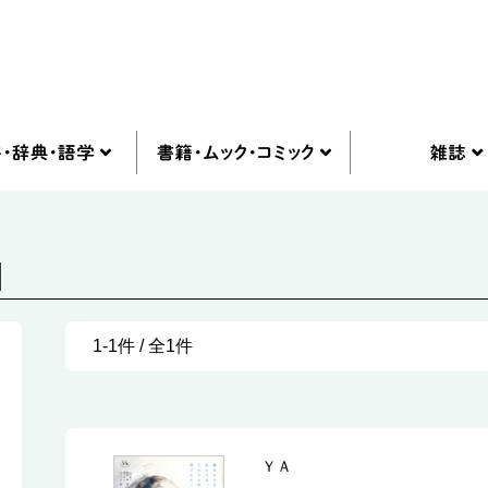
]
1-1件 / 全1件
ＹＡ