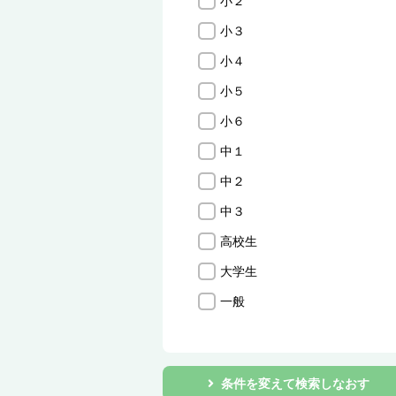
小２
小３
小４
小５
小６
中１
中２
中３
高校生
大学生
一般
条件を変えて検索しなおす