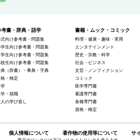
参考書・辞典・語学
書籍・ムック・コミック
幼児向け参考書・問題集
料理・健康・趣味・実用
小学生向け参考書・問題集
エンタテインメント
中学生向け参考書・問題集
歴史・宗教・科学
高校生向け参考書・問題集
社会・ビジネス
辞典（辞書）・事典・字典
文芸・ノンフィクション
資格・検定
コミック
語学
医学専門書
進学・就職
看護専門書
大人の学び直し
各種専門書
資格・検定
個人情報について
著作物の使用等について
サ