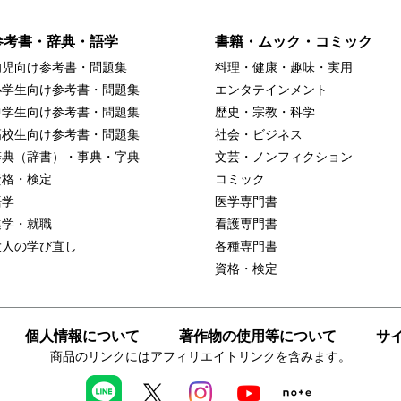
参考書・辞典・語学
書籍・ムック・コミック
幼児向け参考書・問題集
料理・健康・趣味・実用
小学生向け参考書・問題集
エンタテインメント
中学生向け参考書・問題集
歴史・宗教・科学
高校生向け参考書・問題集
社会・ビジネス
辞典（辞書）・事典・字典
文芸・ノンフィクション
資格・検定
コミック
語学
医学専門書
進学・就職
看護専門書
大人の学び直し
各種専門書
資格・検定
個人情報について
著作物の使用等について
サ
商品のリンクにはアフィリエイトリンクを含みます。