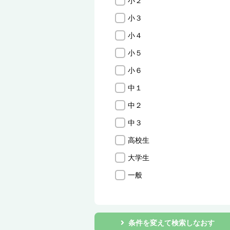
小２
小３
小４
小５
小６
中１
中２
中３
高校生
大学生
一般
条件を変えて検索しなおす