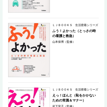
ＬＪＢＯＯＫＳ 生活密着シリーズ
ふう！よかった（とっさの時
の看護と救急）
山本保博（監修）
ＬＪＢＯＯＫＳ 生活密着シリーズ
えっ！ほんと（恥をかかない
ための常識＆マナー）
岩下宣子（監修）