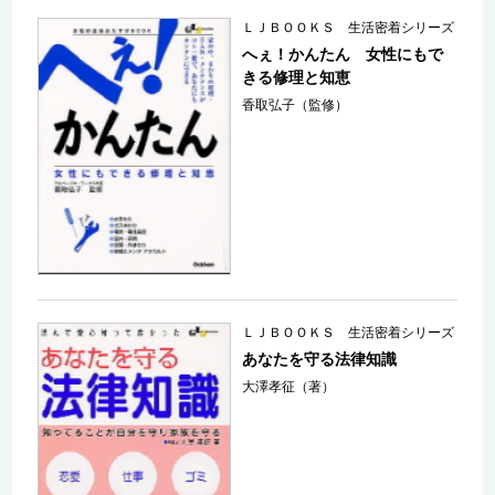
ＬＪＢＯＯＫＳ 生活密着シリーズ
へぇ！かんたん 女性にもで
きる修理と知恵
香取弘子（監修）
ＬＪＢＯＯＫＳ 生活密着シリーズ
あなたを守る法律知識
大澤孝征（著）