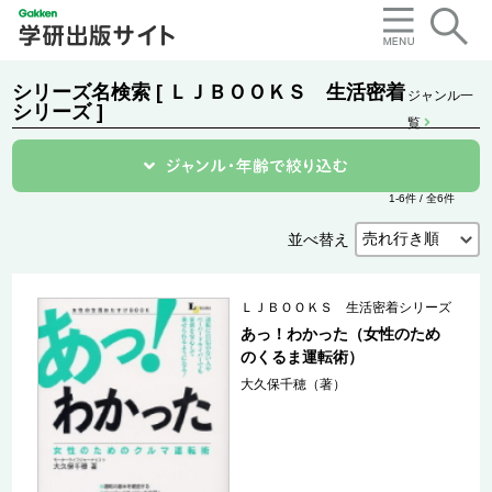
シリーズ名検索 [ ＬＪＢＯＯＫＳ 生活密着
ジャンル一
シリーズ ]
覧
1-6件 / 全6件
並べ替え
ＬＪＢＯＯＫＳ 生活密着シリーズ
あっ！わかった（女性のため
のくるま運転術）
大久保千穂（著）