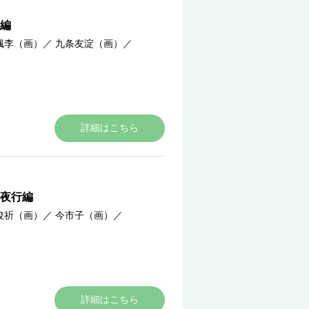
編
楓李（画）
／
九条友淀（画）
／
詳細はこちら
夜行編
俊祈（画）
／
今市子（画）
／
）
詳細はこちら