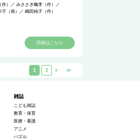
（作）
／
みささぎ楓李（作）
／
市子（画）
／
嶋田純子（作）
詳細はこちら
1
2
雑誌
こども雑誌
教育・保育
医療・看護
アニメ
パズル