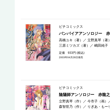
ピチコミックス
バンパイアアンソロジー 赤
高橋ユキ（著）
／
立野真琴（著
三原ミツカズ（著）
／
嶋田純子
定価 933円 (税込)
2003年04月28日発売
ピチコミックス
陰陽師アンソロジー 赤龍之
立野真琴（作）
／
今市子（画）
森智世乃（作）
／
りぎあ・もー