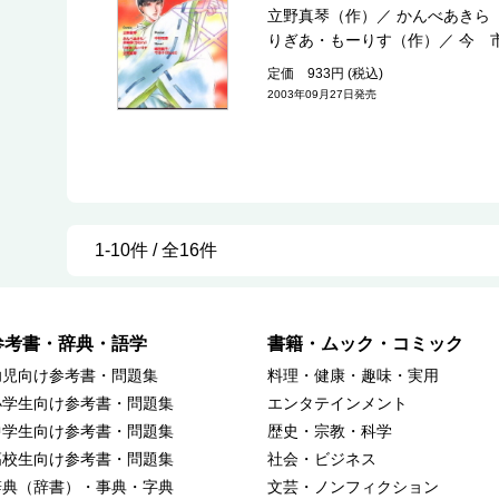
立野真琴（作）
／
かんべあきら
りぎあ・もーりす（作）
／
今 
定価 933円 (税込)
2003年09月27日発売
1-10件 / 全16件
参考書・辞典・語学
書籍・ムック・コミック
幼児向け参考書・問題集
料理・健康・趣味・実用
小学生向け参考書・問題集
エンタテインメント
中学生向け参考書・問題集
歴史・宗教・科学
高校生向け参考書・問題集
社会・ビジネス
辞典（辞書）・事典・字典
文芸・ノンフィクション