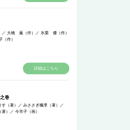
）
／
大橋 薫（作）
／
氷栗 優（作）
子（作）
詳細はこちら
之巻
りす（著）
／
みささぎ楓李（著）
／
（著）
／
今市子（画）