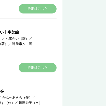
詳細はこちら
い十字架編
）
／
七瀬かい（著）
／
（著）
／
珠黎皐夕（画）
詳細はこちら
巻
／
かんべあきら（作）
／
りす（作）
／
嶋田純子（文）