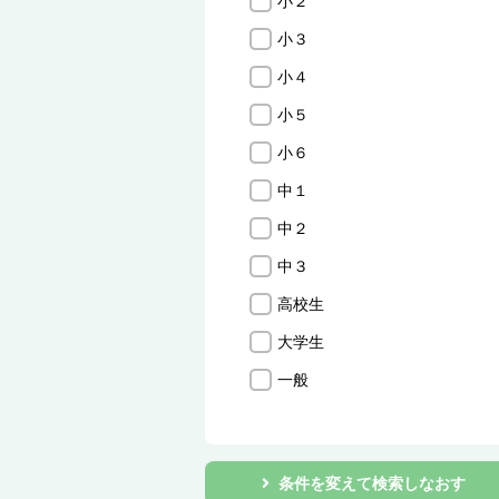
小２
小３
小４
小５
小６
中１
中２
中３
高校生
大学生
一般
条件を変えて検索しなおす