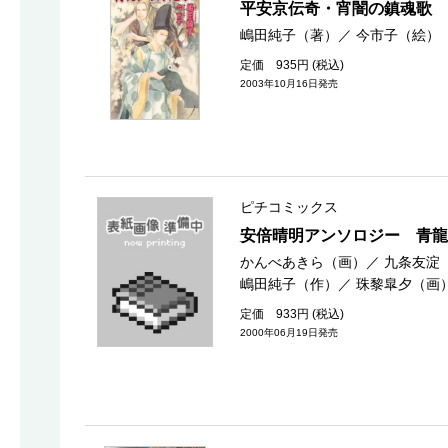
平安京伝奇・宵闇の鎮魂歌
嶋田純子（著）
／
今市子（絵）
定価 935円 (税込)
2003年10月16日発売
ピチコミックス
安倍晴明アンソロジー 青龍
かんべあきら（画）
／
九条友淀
嶋田純子（作）
／
珠黎皐夕（画
定価 933円 (税込)
2000年06月19日発売