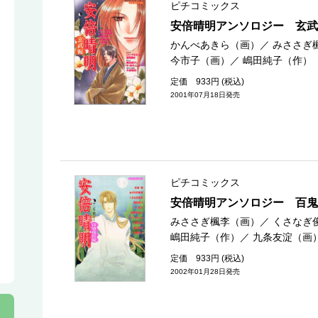
ピチコミックス
安倍晴明アンソロジー 玄武
かんべあきら（画）
／
みささぎ
今市子（画）
／
嶋田純子（作）
定価 933円 (税込)
2001年07月18日発売
ピチコミックス
安倍晴明アンソロジー 百鬼
みささぎ楓李（画）
／
くさなぎ
嶋田純子（作）
／
九条友淀（画
定価 933円 (税込)
2002年01月28日発売