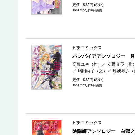
定価 933円 (税込)
2003年06月28日発売
ピチコミックス
バンパイアアンソロジー 月
高橋ユキ（作）
／
立野真琴（作
／
嶋田純子（文）
／
珠黎皐夕（
定価 933円 (税込)
2003年07月28日発売
ピチコミックス
陰陽師アンソロジー 白龍之