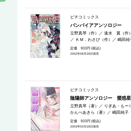
ピチコミックス
バンパイアアンソロジー
立野真琴（作）
／
速水 翼（作
／
ＫＭ．わさび（作）
／
嶋田純
定価 933円 (税込)
2002年08月28日発売
ピチコミックス
陰陽師アンソロジー 螢惑星
立野真琴（著）
／
りぎあ・もー
かんべあきら（著）
／
嶋田純子
定価 933円 (税込)
2003年03月28日発売