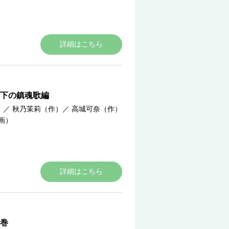
詳細はこちら
下の鎮魂歌編
）
／
秋乃茉莉（作）
／
高城可奈（作）
画）
詳細はこちら
巻