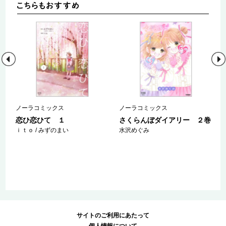
ノーラコミックス
ノーラコミックス
Ｏ
恋ひ恋ひて １
さくらんぼダイアリー ２巻
Ｏ
ｉｔｏ / みずのまい
水沢めぐみ
サイトのご利用にあたって
個人情報について