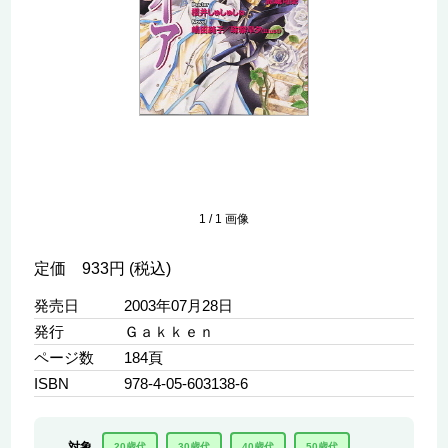
1
/
1
画像
定価 933円 (税込)
発売日
2003年07月28日
発行
Ｇａｋｋｅｎ
ページ数
184頁
ISBN
978-4-05-603138-6
対象
20歳代
30歳代
40歳代
50歳代