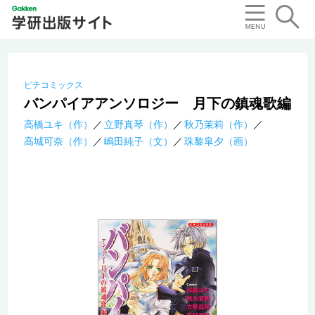
ピチコミックス
バンパイアアンソロジー 月下の鎮魂歌編
高橋ユキ（作）
立野真琴（作）
秋乃茉莉（作）
高城可奈（作）
嶋田純子（文）
珠黎皐夕（画）