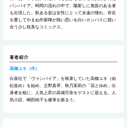
バンパイア。時間の流れの中で、陽射しに免疫のある者
も出現した。影ある姿は女性にとって永遠の憧れ。存在
を愛してやまぬ作家陣が熱い思いを白いカンバスに競い
合う少し耽美なコミックス。
高橋ユキ（作）
白泉社で「ヴァンパイア」を執筆していた高橋ユキ（由
紀改め）を始め、立野真琴、秋乃茉莉の「花とゆめ」出
身者を核に、人気上昇の高城可奈をゲストに迎える。人
気小説、嶋田純子も健筆を振るう。