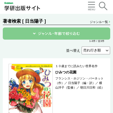
著者検索 [ 日当陽子 ]
ジャンル一覧
1-3件 / 全3件
並べ替え
１０歳までに読みたい世界名作
ひみつの花園
フランシス・ホジソン・バーネット
（作）
／
日当陽子（編・訳）
／
横
山洋子（監修）
／
朝日川日和（絵）