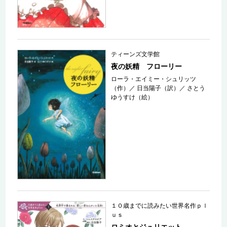
ティーンズ文学館
夜の妖精 フローリー
ローラ・エイミー・シュリッツ
（作）
／
日当陽子（訳）
／
さとう
ゆうすけ（絵）
１０歳までに読みたい世界名作ｐｌ
ｕｓ
ロミオとジュリエット