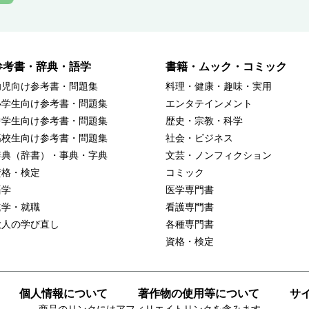
参考書・辞典・語学
書籍・ムック・コミック
幼児向け参考書・問題集
料理・健康・趣味・実用
小学生向け参考書・問題集
エンタテインメント
中学生向け参考書・問題集
歴史・宗教・科学
高校生向け参考書・問題集
社会・ビジネス
辞典（辞書）・事典・字典
文芸・ノンフィクション
資格・検定
コミック
語学
医学専門書
進学・就職
看護専門書
大人の学び直し
各種専門書
資格・検定
個人情報について
著作物の使用等について
サ