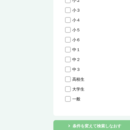
小２
小３
小４
小５
小６
中１
中２
中３
高校生
大学生
一般
条件を変えて検索しなおす