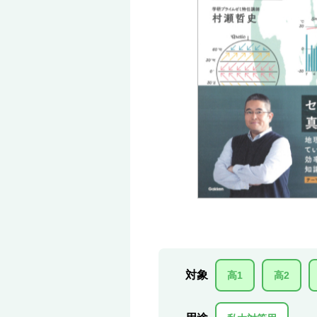
対象
高1
高2