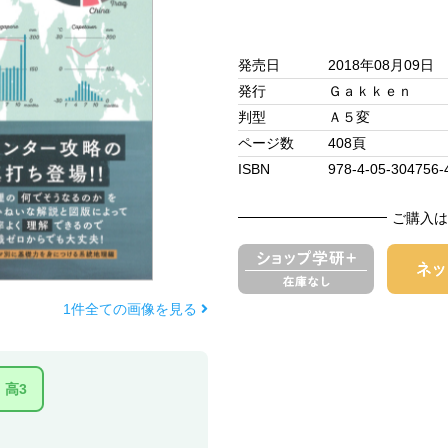
発売日
2018年08月09日
発行
Ｇａｋｋｅｎ
判型
Ａ５変
ページ数
408頁
ISBN
978-4-05-304756-
ご購入は
1件全ての画像を見る
高3