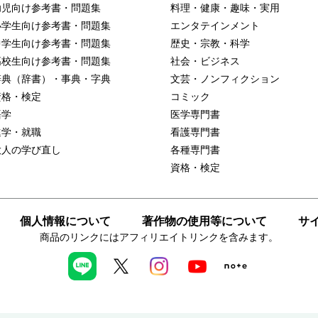
幼児向け参考書・問題集
料理・健康・趣味・実用
小学生向け参考書・問題集
エンタテインメント
中学生向け参考書・問題集
歴史・宗教・科学
高校生向け参考書・問題集
社会・ビジネス
辞典（辞書）・事典・字典
文芸・ノンフィクション
資格・検定
コミック
語学
医学専門書
進学・就職
看護専門書
大人の学び直し
各種専門書
資格・検定
個人情報について
著作物の使用等について
サ
商品のリンクにはアフィリエイトリンクを含みます。