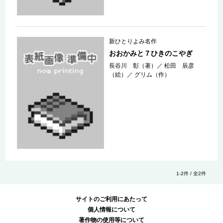
新ひとりよみ名作
おおかみと７ひきのこやぎ
長谷川 彰（著）
／
松田 辰彦
（絵）
／
グリム（作）
1-2件 / 全2件
サイトのご利用にあたって
個人情報について
著作物の使用等について