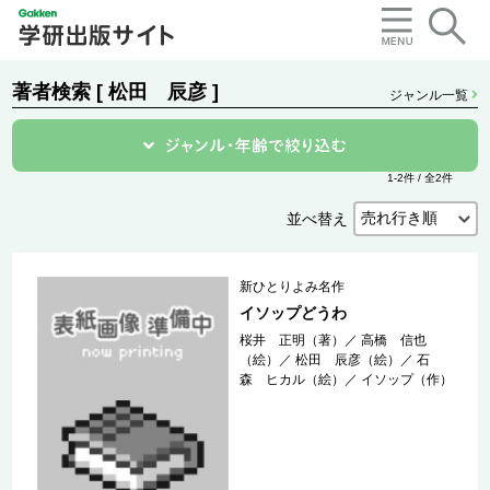
著者検索 [ 松田 辰彦 ]
ジャンル一覧
1-2件 / 全2件
並べ替え
新ひとりよみ名作
イソップどうわ
桜井 正明（著）
／
高橋 信也
（絵）
／
松田 辰彦（絵）
／
石
森 ヒカル（絵）
／
イソップ（作）