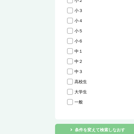
小２
小３
小４
小５
小６
中１
中２
中３
高校生
大学生
一般
条件を変えて検索しなおす