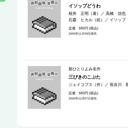
イソップどうわ
桜井 正明（著）
／
高橋 信也
石森 ヒカル（絵）
／
イソップ
定価 660円 (税込)
2000年11月09日発売
新ひとりよみ名作
三びきのこぶた
ジェイコブス（作）
／
長谷川 
定価 660円 (税込)
2000年12月07日発売