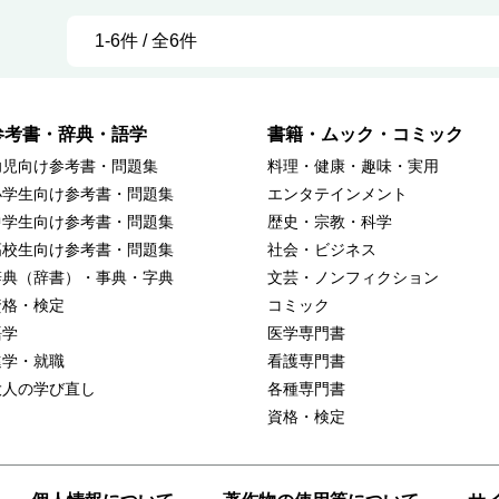
1-6件 / 全6件
参考書・辞典・語学
書籍・ムック・コミック
幼児向け参考書・問題集
料理・健康・趣味・実用
小学生向け参考書・問題集
エンタテインメント
中学生向け参考書・問題集
歴史・宗教・科学
高校生向け参考書・問題集
社会・ビジネス
辞典（辞書）・事典・字典
文芸・ノンフィクション
資格・検定
コミック
語学
医学専門書
進学・就職
看護専門書
大人の学び直し
各種専門書
資格・検定