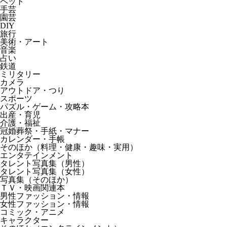
ペット
手芸
園芸
DIY
旅行
美術・アート
音楽
占い
鉄道
ミリタリー
カメラ
アウトドア・つり
スポーツ
パズル・ゲーム・攻略本
出産・育児
介護・福祉
冠婚葬祭・手紙・マナー
カレンダー・手帳
そのほか（料理・健康・趣味・実用）
エンタテインメント
タレント写真集（男性）
タレント写真集（女性）
写真集（そのほか）
ＴＶ・映画関連本
男性ファッション・情報
女性ファッション・情報
コミック・アニメ
キャラクター