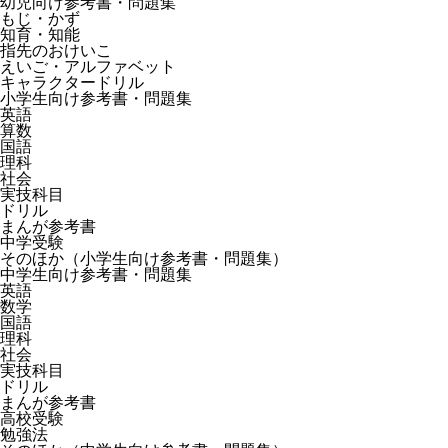
幼児向け参考書・問題集
もじ・かず
知育・知能
指先のおけいこ
えいご・アルファベット
キャラクタードリル
小学生向け参考書・問題集
英語
算数
国語
理科
社会
実技科目
ドリル
まんが参考書
中学受験
そのほか（小学生向け参考書・問題集）
中学生向け参考書・問題集
英語
数学
国語
理科
社会
実技科目
ドリル
まんが参考書
高校受験
勉強法