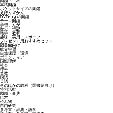
図鑑・百科
本格図鑑
ポケットサイズの図鑑
えほんずかん
DVDつきの図鑑
テーマ図鑑
学習まんが
歴史・伝記
雑学・教養
趣味・実用・スポーツ
プレゼント用おすすめセット
図書館向け
総合学習
自然保護・環境
ボランティア
国際理解
社会
理科
算数
国語
英語
そのほかの教科（図書館向け）
特別活動
図鑑・事典
絵本
読み物
自由研究
参考書・辞典・語学