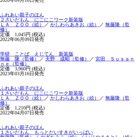
2020年09月10日発売
ふれあい親子のほん
２さいだもん にこにこワーク新装版
ＬＡ ＺＯＯ（絵）
／
かしわらあきお（絵）
／
無藤隆（監
修）
定価 1,045円 (税込)
2022年06月09日発売
学研 ことば えじてん 新装版
無藤 隆（監修）
／
天野 成昭（監修）
／
宮田 Ｓｕｓａｎ
ｎｅ（監修）
定価 3,960円 (税込)
2023年03月16日発売
ふれあい親子のほん
１さいだもん にこにこワーク新装版
ＬＡ ＺＯＯ（絵）
／
かしわらあきお（絵）
／
無藤隆（監
修）
定価 1,210円 (税込)
2022年04月07日発売
ふれあい親子のほん
１さいだもん もっとだいすきがいっぱい