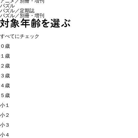
アニメ／別冊・増刊
パズル
パズル／定期誌
パズル／別冊・増刊
すべてにチェック
０歳
１歳
２歳
３歳
４歳
５歳
小１
小２
小３
小４