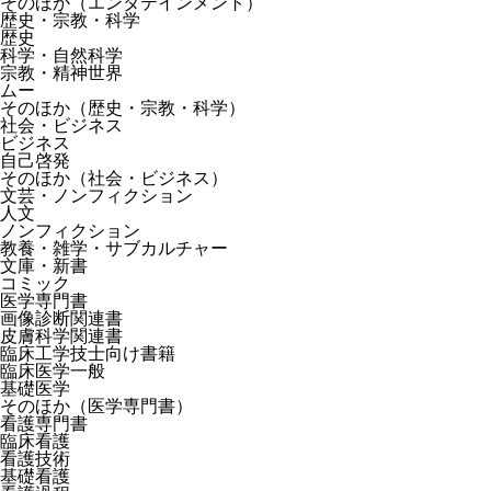
そのほか（エンタテインメント）
歴史・宗教・科学
歴史
科学・自然科学
宗教・精神世界
ムー
そのほか（歴史・宗教・科学）
社会・ビジネス
ビジネス
自己啓発
そのほか（社会・ビジネス）
文芸・ノンフィクション
人文
ノンフィクション
教養・雑学・サブカルチャー
文庫・新書
コミック
医学専門書
画像診断関連書
皮膚科学関連書
臨床工学技士向け書籍
臨床医学一般
基礎医学
そのほか（医学専門書）
看護専門書
臨床看護
看護技術
基礎看護