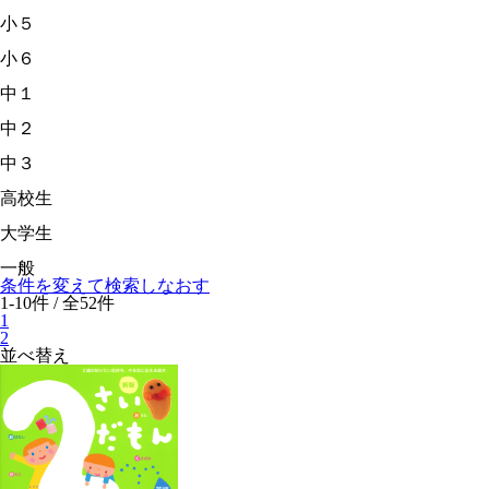
小５
小６
中１
中２
中３
高校生
大学生
一般
条件を変えて検索しなおす
1-10件 / 全52件
1
2
並べ替え