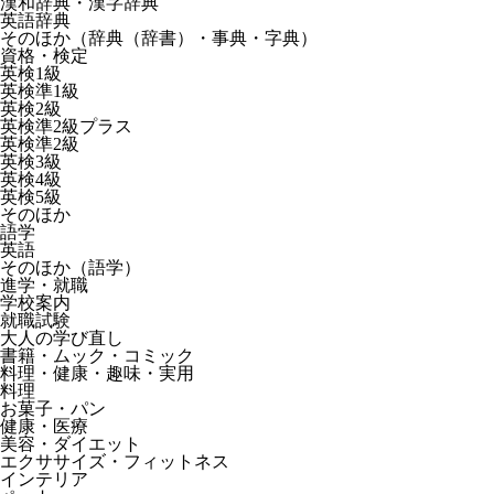
漢和辞典・漢字辞典
英語辞典
そのほか（辞典（辞書）・事典・字典）
資格・検定
英検1級
英検準1級
英検2級
英検準2級プラス
英検準2級
英検3級
英検4級
英検5級
そのほか
語学
英語
そのほか（語学）
進学・就職
学校案内
就職試験
大人の学び直し
書籍・ムック・コミック
料理・健康・趣味・実用
料理
お菓子・パン
健康・医療
美容・ダイエット
エクササイズ・フィットネス
インテリア