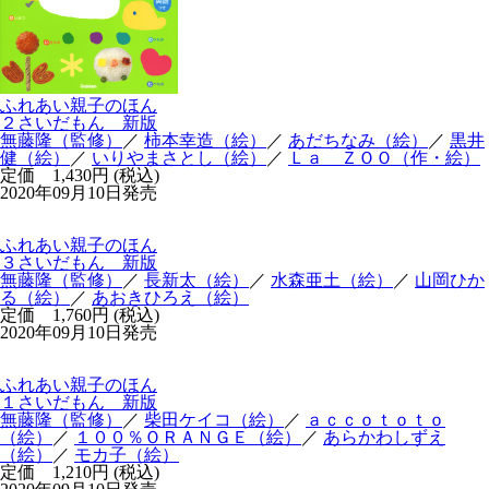
ふれあい親子のほん
２さいだもん 新版
無藤隆（監修）
／
柿本幸造（絵）
／
あだちなみ（絵）
／
黒井
健（絵）
／
いりやまさとし（絵）
／
Ｌａ ＺＯＯ（作・絵）
定価 1,430円 (税込)
2020年09月10日発売
ふれあい親子のほん
３さいだもん 新版
無藤隆（監修）
／
長新太（絵）
／
水森亜土（絵）
／
山岡ひか
る（絵）
／
あおきひろえ（絵）
定価 1,760円 (税込)
2020年09月10日発売
ふれあい親子のほん
１さいだもん 新版
無藤隆（監修）
／
柴田ケイコ（絵）
／
ａｃｃｏｔｏｔｏ
（絵）
／
１００％ＯＲＡＮＧＥ（絵）
／
あらかわしずえ
（絵）
／
モカ子（絵）
定価 1,210円 (税込)