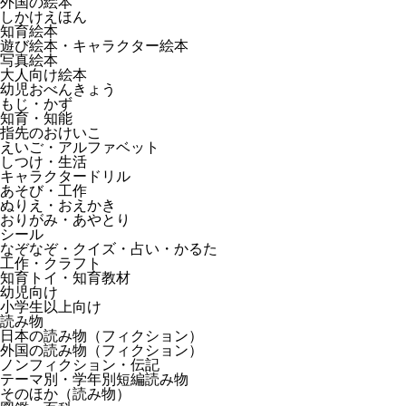
外国の絵本
しかけえほん
知育絵本
遊び絵本・キャラクター絵本
写真絵本
大人向け絵本
幼児おべんきょう
もじ・かず
知育・知能
指先のおけいこ
えいご・アルファベット
しつけ・生活
キャラクタードリル
あそび・工作
ぬりえ・おえかき
おりがみ・あやとり
シール
なぞなぞ・クイズ・占い・かるた
工作・クラフト
知育トイ・知育教材
幼児向け
小学生以上向け
読み物
日本の読み物（フィクション）
外国の読み物（フィクション）
ノンフィクション・伝記
テーマ別・学年別短編読み物
そのほか（読み物）