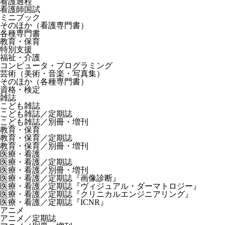
看護過程
看護師国試
ミニブック
そのほか（看護専門書）
各種専門書
教育・保育
特別支援
福祉・介護
コンピュータ・プログラミング
芸術（美術・音楽・写真集）
そのほか（各種専門書）
資格・検定
雑誌
こども雑誌
こども雑誌／定期誌
こども雑誌／別冊・増刊
教育・保育
教育・保育／定期誌
教育・保育／別冊・増刊
医療・看護
医療・看護／定期誌
医療・看護／別冊・増刊
医療・看護／定期誌『画像診断』
医療・看護／定期誌『ヴィジュアル・ダーマトロジー』
医療・看護／定期誌『クリニカルエンジニアリング』
医療・看護／定期誌『ICNR』
アニメ
アニメ／定期誌