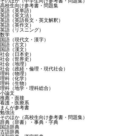
そのほか（中学生向け参考書・問題集）
高校生向け参考書・問題集
英語（英単語）
英語（英文法）
英語（英語長文・英文解釈）
英語（英作文）
英語（リスニング）
数学
国語（現代文・漢字）
国語（古文）
国語（漢文）
社会（日本史）
社会（世界史）
社会（地理）
社会（政経・倫理・現代社会）
理科（物理）
理科（化学）
理科（生物）
理科（地学・理科総合）
小論文
推薦・面接
看護・医療系
まんが参考書
勉強法
そのほか（高校生向け参考書・問題集）
辞典（辞書）・事典・字典
国語辞典
古語辞典