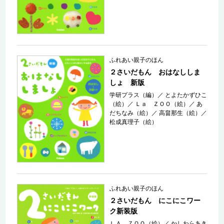
ふれあい親子のほん
２さいだもん おはなししま
しょ 新版
学研プラス（編）
／
とよたかずひこ
（絵）
／
Ｌａ ＺＯＯ（絵）
／
あ
だちなみ（絵）
／
高畠那生（絵）
／
松成真理子（絵）
ふれあい親子のほん
２さいだもん にこにこワー
ク新装版
ＬＡ ＺＯＯ（絵）
／
かしわらあき