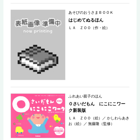
あそびのおうさまＢＯＯＫ
はじめてぬるほん
ＬＡ ＺＯＯ（作・絵）
ふれあい親子のほん
０さいだもん にこにこワー
ク新装版
ＬＡ ＺＯＯ（絵）
／
かしわらあき
お（絵）
／
無藤隆（監修）