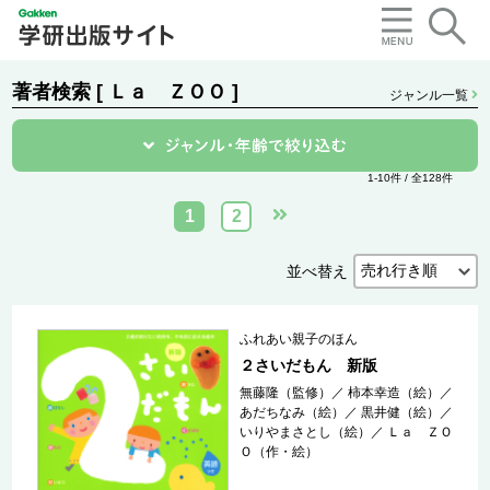
著者検索 [ Ｌａ ＺＯＯ ]
ジャンル一覧
1-10件 / 全128件
1
2
並べ替え
ふれあい親子のほん
２さいだもん 新版
無藤隆（監修）
／
柿本幸造（絵）
／
あだちなみ（絵）
／
黒井健（絵）
／
いりやまさとし（絵）
／
Ｌａ ＺＯ
Ｏ（作・絵）