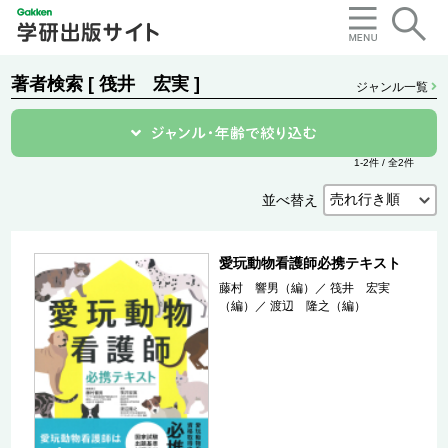
著者検索 [ 筏井 宏実 ]
ジャンル一覧
1-2件 / 全2件
並べ替え
愛玩動物看護師必携テキスト
藤村 響男（編）
／
筏井 宏実
（編）
／
渡辺 隆之（編）