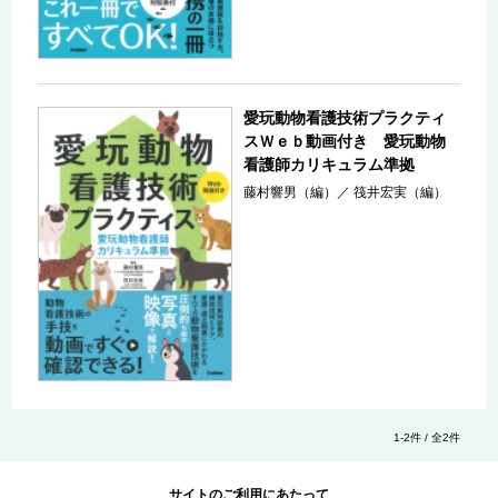
愛玩動物看護技術プラクティ
スＷｅｂ動画付き 愛玩動物
看護師カリキュラム準拠
藤村響男（編）
／
筏井宏実（編）
1-2件 / 全2件
サイトのご利用にあたって