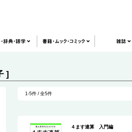
 ]
1-5件 / 全5件
４ます連算 入門編