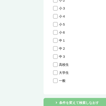
小２
小３
小４
小５
小６
中１
中２
中３
高校生
大学生
一般
条件を変えて検索しなおす