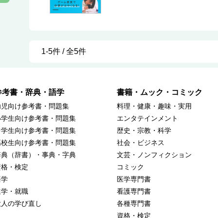
1-5件 / 全5件
参考書・辞典・語学
書籍・ムック・コミック
幼児向け参考書・問題集
料理・健康・趣味・実用
小学生向け参考書・問題集
エンタテインメント
中学生向け参考書・問題集
歴史・宗教・科学
高校生向け参考書・問題集
社会・ビジネス
辞典（辞書）・事典・字典
文芸・ノンフィクション
資格・検定
コミック
語学
医学専門書
進学・就職
看護専門書
大人の学び直し
各種専門書
資格・検定