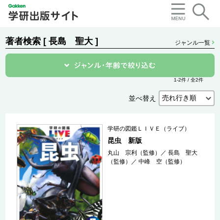
著者検索 [ 長島 聖大 ]
ジャンル一覧
1-2件 / 全2件
並べ替え
学研の図鑑ＬＩＶＥ（ライブ）
昆虫 新版
丸山 宗利（監修）
／
長島 聖大
（監修）
／
中峰 空（監修）