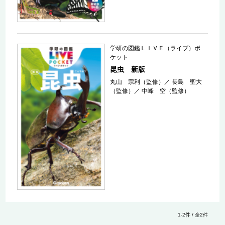
学研の図鑑ＬＩＶＥ（ライブ）ポ
ケット
昆虫 新版
丸山 宗利（監修）
／
長島 聖大
（監修）
／
中峰 空（監修）
1-2件 / 全2件