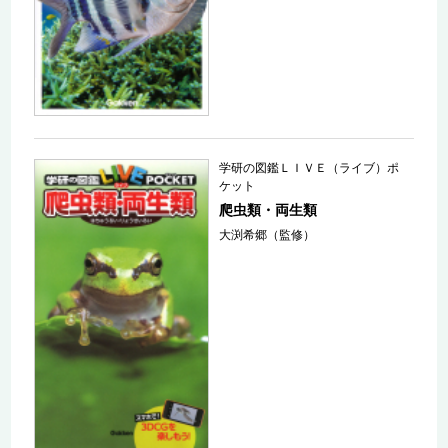
学研の図鑑ＬＩＶＥ（ライブ）ポ
ケット
爬虫類・両生類
大渕希郷（監修）