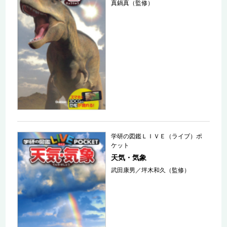
真鍋真（監修）
学研の図鑑ＬＩＶＥ（ライブ）ポ
ケット
天気・気象
武田康男／坪木和久（監修）