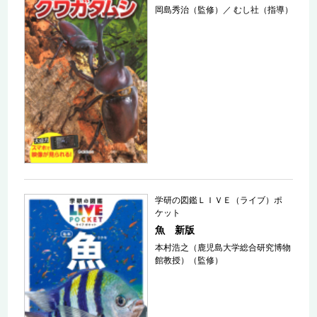
岡島秀治（監修）
／
むし社（指導）
学研の図鑑ＬＩＶＥ（ライブ）ポ
ケット
魚 新版
本村浩之（鹿児島大学総合研究博物
館教授）（監修）