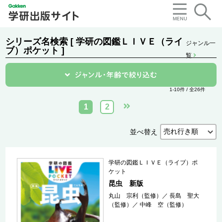
シリーズ名検索 [ 学研の図鑑ＬＩＶＥ（ライ
ジャンル一
ブ）ポケット ]
覧
1-10件 / 全26件
1
2
並べ替え
学研の図鑑ＬＩＶＥ（ライブ）ポ
ケット
昆虫 新版
丸山 宗利（監修）
／
長島 聖大
（監修）
／
中峰 空（監修）