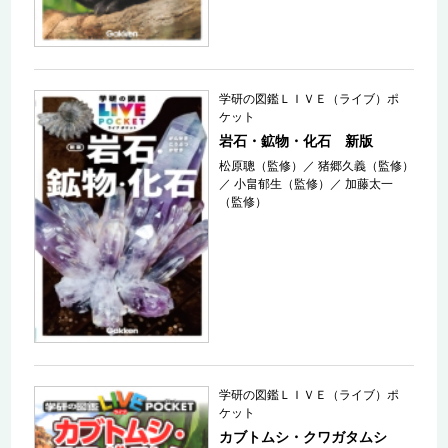
学研の図鑑ＬＩＶＥ（ライブ）ポ
ケット
岩石・鉱物・化石 新版
松原聰（監修）
／
猪郷久義（監修）
／
小畠郁生（監修）
／
加藤太一
（監修）
学研の図鑑ＬＩＶＥ（ライブ）ポ
ケット
カブトムシ・クワガタムシ