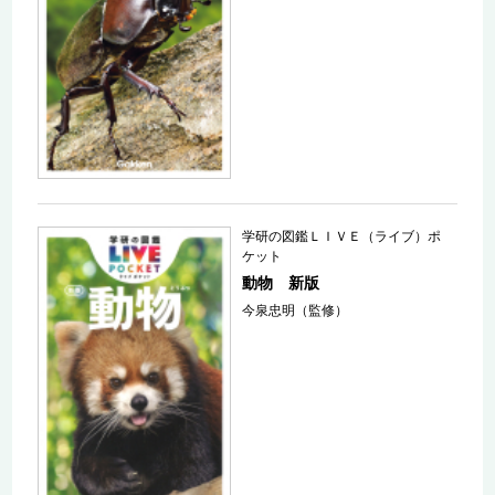
学研の図鑑ＬＩＶＥ（ライブ）ポ
ケット
動物 新版
今泉忠明（監修）