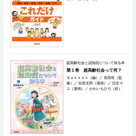
超高齢社会と認知症について知る本
第１巻 超高齢社会って何？
Ｇａｋｋｅｎ（編）
／
長田乾（監
修）
／
矢部太郎（漫画）
／
日生マ
ユ（漫画）
／
かわいちひろ（絵）