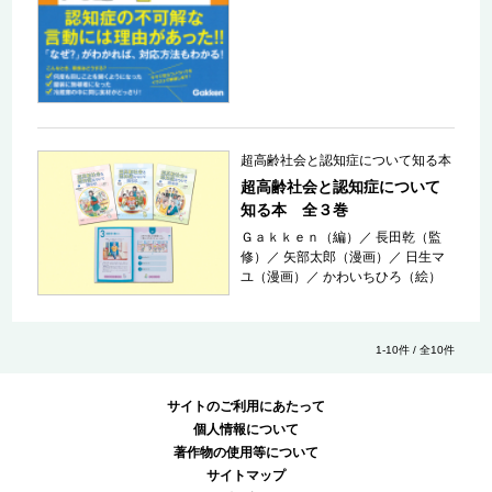
超高齢社会と認知症について知る本
超高齢社会と認知症について
知る本 全３巻
Ｇａｋｋｅｎ（編）
／
長田乾（監
修）
／
矢部太郎（漫画）
／
日生マ
ユ（漫画）
／
かわいちひろ（絵）
1-10件 / 全10件
サイトのご利用にあたって
個人情報について
著作物の使用等について
サイトマップ