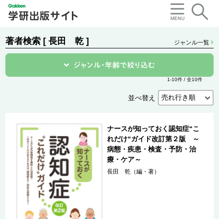
著者検索 [ 長田 乾 ]
ジャンル一覧
1-10件 / 全10件
並べ替え
ナースが知っておく認知症“こ
れだけ“ガイド改訂第２版 ～
病態・疾患・検査・予防・治
療・ケア～
長田 乾（編・著）